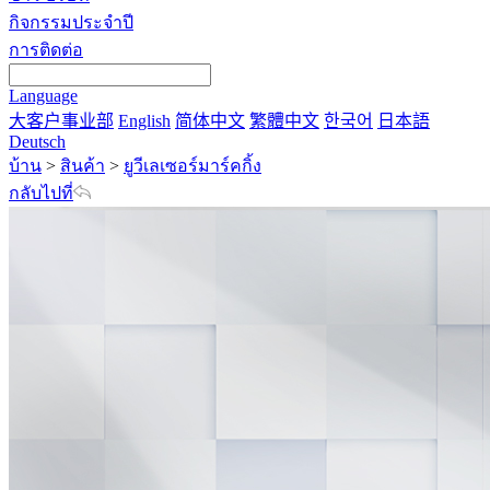
กิจกรรมประจำปี
การติดต่อ
Language
大客户事业部
English
简体中文
繁體中文
한국어
日本語
Deutsch
บ้าน
>
สินค้า
>
ยูวีเลเซอร์มาร์คกิ้ง
กลับไปที่