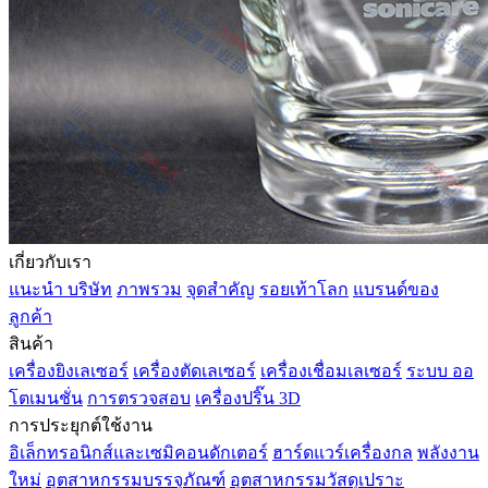
เกี่ยวกับเรา
แนะนำ บริษัท
ภาพรวม
จุดสำคัญ
รอยเท้าโลก
แบรนด์ของ
ลูกค้า
สินค้า
เครื่องยิงเลเซอร์
เครื่องตัดเลเซอร์
เครื่องเชื่อมเลเซอร์
ระบบ ออ
โตเมนชั่น
การตรวจสอบ
เครื่องปริ๊น 3D
การประยุกต์ใช้งาน
อิเล็กทรอนิกส์และเซมิคอนดักเตอร์
ฮาร์ดแวร์เครื่องกล
พลังงาน
ใหม่
อุตสาหกรรมบรรจุภัณฑ์
อุตสาหกรรมวัสดุเปราะ