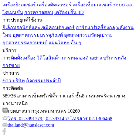
เครื่องยิงเลเซอร์
เครื่องตัดเลเซอร์
เครื่องเชื่อมเลเซอร์
ระบบ ออ
โตเมนชั่น
การตรวจสอบ
เครื่องปริ๊น 3D
การประยุกต์ใช้งาน
อิเล็กทรอนิกส์และเซมิคอนดักเตอร์
ฮาร์ดแวร์เครื่องกล
พลังงาน
ใหม่
อุตสาหกรรมบรรจุภัณฑ์
อุตสาหกรรมวัสดุเปราะ
อุตสาหกรรมยานยนต์
แผ่นโลหะ
อื่น ๆ
บริการ
การติดตั้งเครื่อง
วิดีโอสินค้า
การทดลองตัวอย่าง
บริการหลัง
การขาย
ข่าวสาร
ข่าว บริษัท
กิจกรรมประจำปี
การติดต่อ
589/36 อาคารเซ็นทรัลซิตี้ทาวเวอร์ ชั้น8 ถนนเทพรัตน แขวง
บางนาเหนือ
เขตบางนา กรุงเทพมหานคร 10260
โทร. 02-3991779 , 02-3931457 โทรสาร 02-1306468
thailand@hanslaser.com