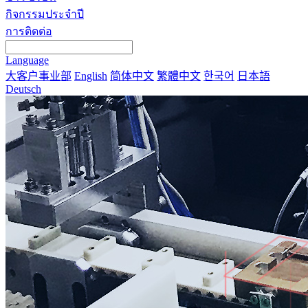
กิจกรรมประจำปี
การติดต่อ
Language
大客户事业部
English
简体中文
繁體中文
한국어
日本語
Deutsch