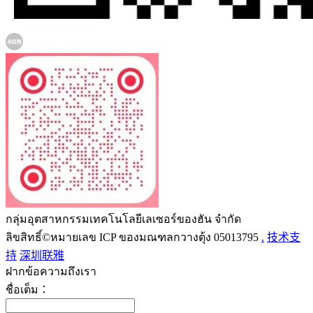
กลุ่มอุตสาหกรรมเทคโนโลยีเลเซอร์ของฮัน จำกัด
ลิขสิทธิ์©หมายเลข ICP ของมณฑลกวางตุ้ง 05013795
.
技术支
持
深圳联雅
ฝากข้อความถึงเรา
ชื่อเต็ม：