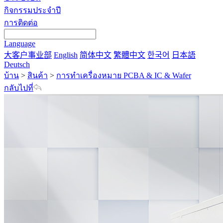
กิจกรรมประจำปี
การติดต่อ
Language
大客户事业部
English
简体中文
繁體中文
한국어
日本語
Deutsch
บ้าน
>
สินค้า
>
การทำเครื่องหมาย PCBA & IC & Wafer
กลับไปที่